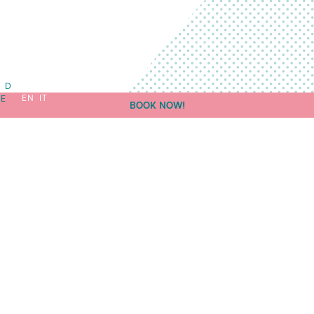
D
EN
IT
E
BOOK NOW!
STAGE 12 - HOTEL BY PENZ
Maria-Theresien-Straße 12
A-6020 Innsbruck